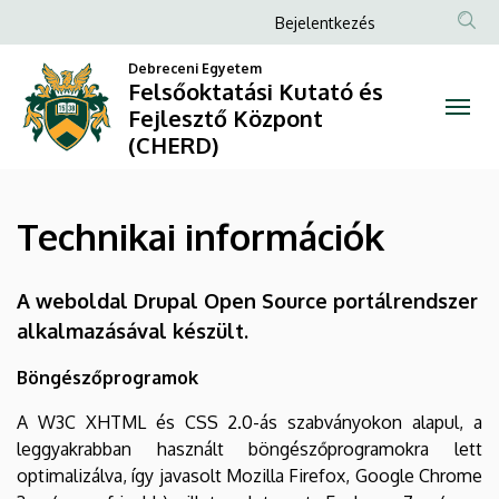
Technikai
Ugrás
Anonim
Bejelentkezés
a
Felhasználói
információk
tartalomra
Debreceni Egyetem
fiók
Felsőoktatási Kutató és
|
Fejlesztő Központ
menüje
(CHERD)
Felsőoktatási
Kutató
Technikai információk
és
Fejlesztő
A weboldal Drupal Open Source portálrendszer
alkalmazásával készült.
Központ
(CHERD)
Böngészőprogramok
A W3C XHTML és CSS 2.0-ás szabványokon alapul, a
leggyakrabban használt böngészőprogramokra lett
optimalizálva, így javasolt Mozilla Firefox, Google Chrome