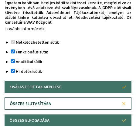
Egyetem korábban is teljes körültekintéssel kezelte, megfelelve az
érvényben lévő adatkezelési szabályozásoknak. A GDPR előírásait
Az Acrobat típusú fájlok megnyitásához és
követve frissítettük Adatvédelmi Tájékoztatónkat, amelyet az
megjelenítéséhez szükséges ingyenes programot - ha
alábbi linkre kattintva olvashat el:
Adatkezelési tájékoztató.
DE
Kancellária WAV Központ
nem rendelkezik azzal -
ide kattintva
töltheti le.
További információk
Amennyiben további kérdése merül fel, kérjük, azt
erre az
e-mail címre
eljuttatott levélben jelezze.
Nélkülözhetetlen sütik
Legutóbbi frissítés:
2023. 03. 26. 20:10
Funkcionális sütik
Analitikai sütik
Hirdetési sütik
KIVÁLASZTOTTAK MENTÉSE
WITHDRAW CONSENT
Adatvédelem
Adatvédelem
ÖSSZES ELUTASÍTÁSA
Technikai információk
ÖSSZES ELFOGADÁSA
Szerzői jog &másolat; @év @szervezet @verzió