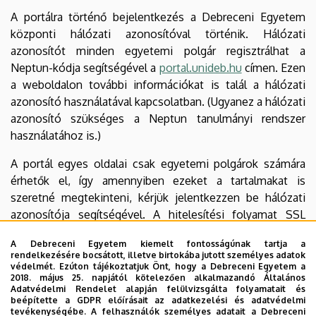
A portálra történő bejelentkezés a Debreceni Egyetem
központi hálózati azonosítóval történik. Hálózati
azonosítót minden egyetemi polgár regisztrálhat a
Neptun-kódja segítségével a
portal.unideb.hu
címen. Ezen
a weboldalon további információkat is talál a hálózati
azonosító használatával kapcsolatban. (Ugyanez a hálózati
azonosító szükséges a Neptun tanulmányi rendszer
használatához is.)
A portál egyes oldalai csak egyetemi polgárok számára
érhetők el, így amennyiben ezeket a tartalmakat is
szeretné megtekinteni, kérjük jelentkezzen be hálózati
azonosítója segítségével. A hitelesítési folyamat SSL
titkosított csatornán keresztül történik, így
A Debreceni Egyetem kiemelt fontosságúnak tartja a
felhasználóneve és jelszava nem kerülhet illetéktelen
rendelkezésére bocsátott, illetve birtokába jutott személyes adatok
kezekbe.
védelmét. Ezúton tájékoztatjuk Önt, hogy a Debreceni Egyetem a
2018. május 25. napjától kötelezően alkalmazandó Általános
Adatvédelmi Rendelet alapján felülvizsgálta folyamatait és
Letölthető állományok olvasásához szükséges
beépítette a GDPR előírásait az adatkezelési és adatvédelmi
program
tevékenységébe. A felhasználók személyes adatait a Debreceni