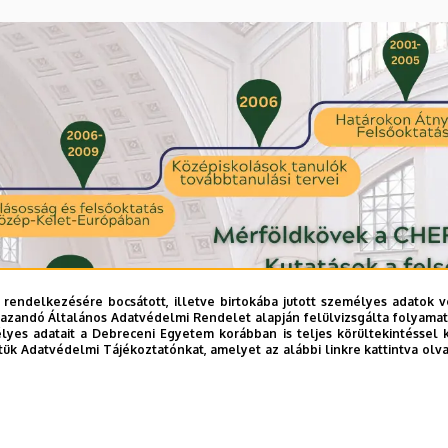
 rendelkezésére bocsátott, illetve birtokába jutott személyes adatok v
azandó Általános Adatvédelmi Rendelet alapján felülvizsgálta folyamata
yes adatait a Debreceni Egyetem korábban is teljes körültekintéssel 
tük Adatvédelmi Tájékoztatónkat, amelyet az alábbi linkre kattintva olv