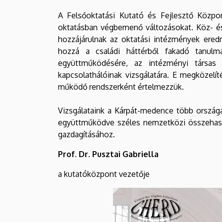
A Felsőoktatási Kutató és Fejlesztő Közp
oktatásban végbemenő változásokat. Köz- és 
hozzájárulnak az oktatási intézmények ere
hozzá a családi háttérből fakadó tanulm
együttműködésére, az intézményi társas
kapcsolathálóinak vizsgálatára. E megközelí
működő rendszerként értelmezzük.
Vizsgálataink a Kárpát-medence több országá
együttműködve széles nemzetközi összehasonl
gazdagításához.
Prof. Dr. Pusztai Gabriella
a kutatóközpont vezetője