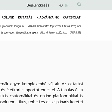
Anonim
Bejelentkezés
HU
EN
Felhasználói
RÓLUNK
KUTATÁS
KIADVÁNYAINK
KAPCSOLAT
fiók
Fő
menüje
 Gyakornoki Program
MTA-DE Közoktatás-fejlesztési Kutatási Program
navigáció
Másodlagos
 és szervezeti tényezők szerepe a hallgatói lemorzsolódásban (PERSIST)
navigáció
blémák egyre komplexebbé váltak. Az oktatási
 életkori csoportot érnek el. A tanulás és a
tális csatornákkal és online platformokkal is
k tematikus, térbeli és diszciplináris keretei