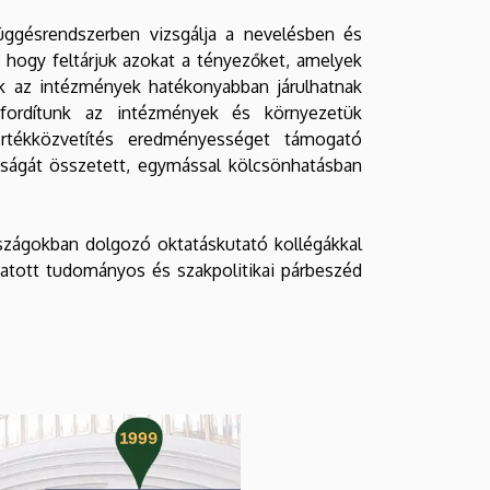
ggésrendszerben vizsgálja a nevelésben és
 hogy feltárjuk azokat a tényezőket, amelyek
k az intézmények hatékonyabban járulhatnak
 fordítunk az intézmények és környezetük
rtékközvetítés eredményességet támogató
ttságát összetett, egymással kölcsönhatásban
rszágokban dolgozó oktatáskutató kollégákkal
tatott tudományos és szakpolitikai párbeszéd