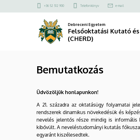
Bemutatkozás
Ugrás
Felső
+36 52 512 900
Telefonkönyv
e-mail
a
kapcsolat
|
tartalomra
menü
Debreceni Egyetem
Felsőoktatási
Felsőoktatási Kutató és
(CHERD)
Kutató
és
Bemutatkozás
Fejlesztő
Központ
Üdvözöljük honlapunkon!
(CHERD)
A 21. századra az oktatásügy folyamatai jel
rendszerek dinamikus növekedésük és képzési
nevelés jelentős része mindig is informális 
kibővült. A neveléstudományi kutatás fókusza 
egyaránt kiszélesedtek.