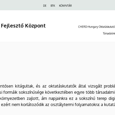
Felső
DE
BTK
KÖNYVTÁR
navigáció
 Fejlesztő Központ
CHERD-Hungary Oktatáskutató
Társadalmi
entősen kitágultak, és az oktatáskutatók által vizsgált pro
 formáik sokszínűsége következtében egyre több társadalmi és
környezetben zajlott, ám napjainkra ez a sokszínű terep digi
ezért nem korlátozódik az osztálytermi folyamatokra: a kutatáso