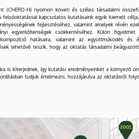
ont (CHERD-H) nyomon követi és széles társadalmi összefü
felsőoktatással kapcsolatos kutatásaink egyik kiemelt célja,
dményességének fejlesztéséhez, valamint amelyek révén eze
ányi egyenlőtlenségek csökkentéséhez. Külön figyelmet
 kompozíció hatásaira, valamint az együttműködés és é
tések lehetővé teszik, hogy az oktatás társadalmi beágyazo
ra is kiterjednek, így kutatási eredményeinket a környező o
ításban tudjuk értelmezni, hozzájárulva az oktatásról foly