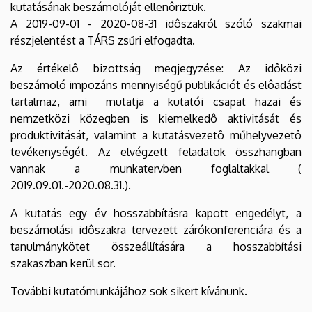
kutatásának beszámolóját ellenôriztük.
A 2019-09-01 - 2020-08-31 idôszakról szóló szakmai
részjelentést a TÁRS zsűri elfogadta.
Az értékelô bizottság megjegyzése: Az idôközi
beszámoló impozáns mennyiségű publikációt és elôadást
tartalmaz, ami mutatja a kutatói csapat hazai és
nemzetközi közegben is kiemelkedô aktivitását és
produktivitását, valamint a kutatásvezetô műhelyvezetô
tevékenységét. Az elvégzett feladatok összhangban
vannak a munkatervben foglaltakkal (
2019.09.01.-2020.08.31.).
A kutatás egy év hosszabbításra kapott engedélyt, a
beszámolási idôszakra tervezett zárókonferenciára és a
tanulmánykötet összeállítására a hosszabbítási
szakaszban kerül sor.
További kutatómunkájához sok sikert kívánunk.