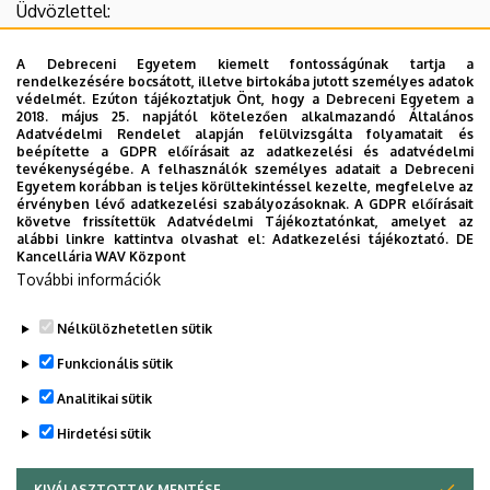
Üdvözlettel:
NKFI Hivatal
A Debreceni Egyetem kiemelt fontosságúnak tartja a
rendelkezésére bocsátott, illetve birtokába jutott személyes adatok
védelmét. Ezúton tájékoztatjuk Önt, hogy a Debreceni Egyetem a
2018. május 25. napjától kötelezően alkalmazandó Általános
2020-tól az egyetemeken is
Adatvédelmi Rendelet alapján felülvizsgálta folyamatait és
bevezetnék a kompetenciamérést
beépítette a GDPR előírásait az adatkezelési és adatvédelmi
tevékenységébe. A felhasználók személyes adatait a Debreceni
Egyetem korábban is teljes körültekintéssel kezelte, megfelelve az
Negyven százalékos a felsőoktatási
érvényben lévő adatkezelési szabályozásoknak. A GDPR előírásait
követve frissítettük Adatvédelmi Tájékoztatónkat, amelyet az
lemorzsolódás
alábbi linkre kattintva olvashat el:
Adatkezelési tájékoztató.
DE
Kancellária WAV Központ
További információk
Jelentős a lemorzsolódás az
egyetemi alapképzéseken
Nélkülözhetetlen sütik
Legutóbbi frissítés:
2026. 05. 11. 13:18
Funkcionális sütik
Analitikai sütik
Hirdetési sütik
KIVÁLASZTOTTAK MENTÉSE
WITHDRAW CONSENT