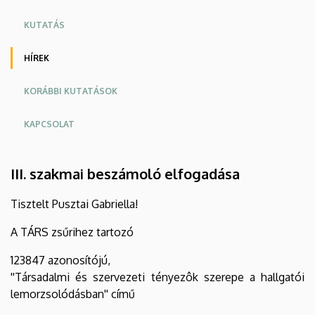
|
KUTATÁS
Felsőoktatási
HÍREK
Kutató
KORÁBBI KUTATÁSOK
és
Fejlesztő
KAPCSOLAT
Központ
III. szakmai beszámoló elfogadása
(CHERD)
Tisztelt Pusztai Gabriella!
A TÁRS zsűrihez tartozó
123847 azonosítójú,
''Társadalmi és szervezeti tényezôk szerepe a hallgatói
lemorzsolódásban'' című