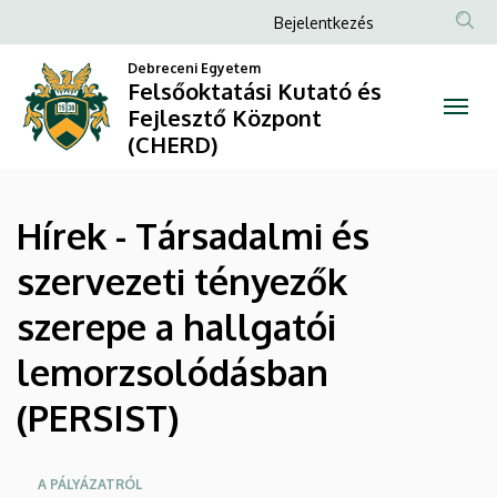
Hírek
Ugrás
Anonim
Bejelentkezés
a
Felhasználói
-
tartalomra
Debreceni Egyetem
fiók
Felsőoktatási Kutató és
Társadalmi
Fejlesztő Központ
menüje
(CHERD)
és
szervezeti
Hírek - Társadalmi és
tényezők
szervezeti tényezők
szerepe
szerepe a hallgatói
a
lemorzsolódásban
hallgatói
(PERSIST)
lemorzsolódásban
(PERSIST)
Oldalmenü
A PÁLYÁZATRÓL