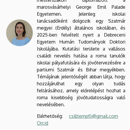
mesterszakon diplomázott a
marosvásárhelyi George Emil Palade
Egyetemen. Jelenleg iskolai
tanácsadóként dolgozik egy Szatmár
megyei (Erdély) általános iskolában, és
2025-ben felvételt nyert a Debreceni
Egyetem Humán Tudományok Doktori
Iskolájába. Kutatási területe a vallásos
családi nevelés hatása a roma tanulók
iskolai pályafutására és jövőtervezésére a
partiumi Szatmár és Bihar megyékben.
Témájának jelentőségét abban látja, hogy
hozzájárulhat egy olyan tudás
feltárásához, amely előrelépést hozhat a
roma kisebbség jövőtudatosságra való
nevelésében.
Elérhetőség:
csilltempfli@gmail.com
Orcid