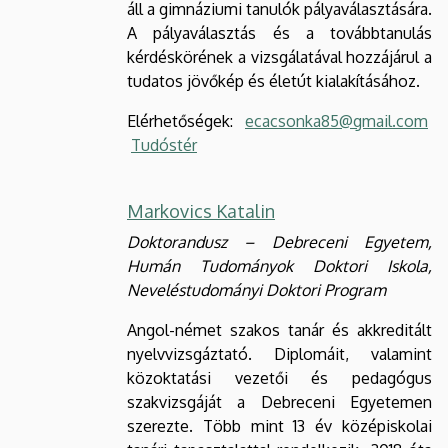
áll a gimnáziumi tanulók pályaválasztására.
A pályaválasztás és a továbbtanulás
kérdéskörének a vizsgálatával hozzájárul a
tudatos jövőkép és életút kialakításához.
Elérhetőségek:
ecacsonka85@gmail.com
Tudóstér
Markovics Katalin
Doktorandusz – Debreceni Egyetem,
Humán Tudományok Doktori Iskola,
Neveléstudományi Doktori Program
Angol-német szakos tanár és akkreditált
nyelvvizsgáztató. Diplomáit, valamint
közoktatási vezetői és pedagógus
szakvizsgáját a Debreceni Egyetemen
szerezte. Több mint 13 év középiskolai