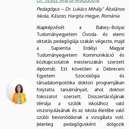
Dr. Szász Mária-Magdolna
Pedagógus – Dr. Lukács Mihály" Általános
Iskola, Kászon, Hargita megye, Románia
Alapképzését a Babeș–Bolyai
Tudományegyetem Óvoda- és elemi
oktatás pedagógiája szakán végezte, majd
a Sapientia Erdélyi Magyar
Tudományegyetem Kommunikáció és
közkapcsolatok mesterszakán szerzett
diplomát. Ezt követően a Debreceni
Egyetem Szociológia és
társadalompolitika doktori programjában
folytatta tanulmányait, ahol doktori
fokozatot szerzett. Disszertációjának
témája a szülők iskolához való
viszonyulásának és az iskola életébe való
szülői bevonódásnak a vizsgálata volt.
Jelenleg pedagógusként dolgozik