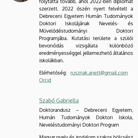
folytatta tovább, ahol 2022-ben diplomát
szerzett. 2022 őszén nyert felvételt a
Debreceni Egyetem Humán Tudományok
Doktori Iskolájának Nevelés- és
Művelődéstudományi Doktori
Programjába. Kutatási területe a szülői
bevonódás vizsgálata különböző
eredményességgel jellemezhető általános
iskolákban.
Elérhetőség:
rusznak.anett@gmail.com
Orcid
Szabó Gabriella
Doktorandusz – Debreceni Egyetem,
Humán Tudományok Doktori Iskola,
Neveléstudományi Doktori Program
Magyar nyelv és irodalom szakos bölcsész