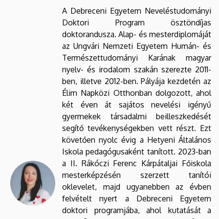
A Debreceni Egyetem Neveléstudományi
Doktori Program ösztöndíjas
doktorandusza. Alap- és mesterdiplomáját
az Ungvári Nemzeti Egyetem Humán- és
Természettudományi Karának magyar
nyelv- és irodalom szakán szerezte 2011-
ben, illetve 2012-ben. Pályája kezdetén az
Élim Napközi Otthonban dolgozott, ahol
két éven át sajátos nevelési igényű
gyermekek társadalmi beilleszkedését
segítő tevékenységekben vett részt. Ezt
követően nyolc évig a Hetyeni Általános
Iskola pedagógusaként tanított. 2023-ban
a II. Rákóczi Ferenc Kárpátaljai Főiskola
mesterképzésén szerzett tanítói
oklevelet, majd ugyanebben az évben
felvételt nyert a Debreceni Egyetem
doktori programjába, ahol kutatását a