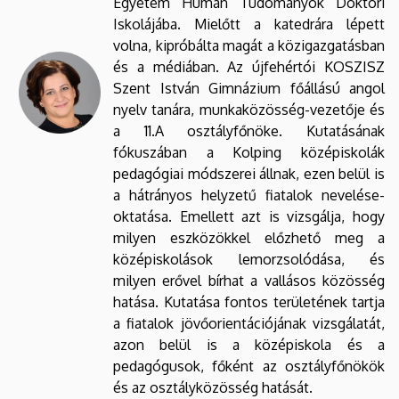
Egyetem Humán Tudományok Doktori
Iskolájába. Mielőtt a katedrára lépett
volna, kipróbálta magát a közigazgatásban
és a médiában. Az újfehértói KOSZISZ
Szent István Gimnázium főállású angol
nyelv tanára, munkaközösség-vezetője és
a 11.A osztályfőnöke. Kutatásának
fókuszában a Kolping középiskolák
pedagógiai módszerei állnak, ezen belül is
a hátrányos helyzetű fiatalok nevelése-
oktatása. Emellett azt is vizsgálja, hogy
milyen eszközökkel előzhető meg a
középiskolások lemorzsolódása, és
milyen erővel bírhat a vallásos közösség
hatása. Kutatása fontos területének tartja
a fiatalok jövőorientációjának vizsgálatát,
azon belül is a középiskola és a
pedagógusok, főként az osztályfőnökök
és az osztályközösség hatását.