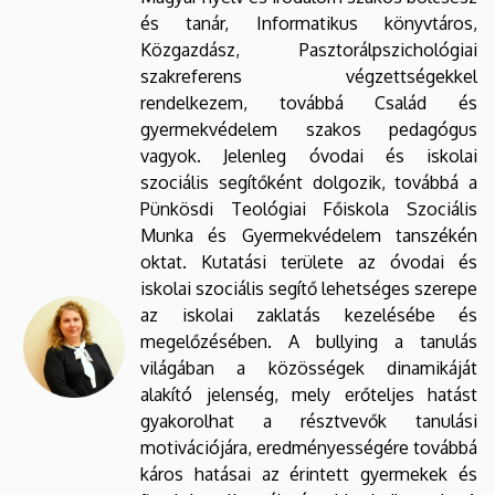
és tanár, Informatikus könyvtáros,
Közgazdász, Pasztorálpszichológiai
szakreferens végzettségekkel
rendelkezem, továbbá Család és
gyermekvédelem szakos pedagógus
vagyok. Jelenleg óvodai és iskolai
szociális segítőként dolgozik, továbbá a
Pünkösdi Teológiai Főiskola Szociális
Munka és Gyermekvédelem tanszékén
oktat. Kutatási területe az óvodai és
iskolai szociális segítő lehetséges szerepe
az iskolai zaklatás kezelésébe és
megelőzésében. A bullying a tanulás
világában a közösségek dinamikáját
alakító jelenség, mely erőteljes hatást
gyakorolhat a résztvevők tanulási
motivációjára, eredményességére továbbá
káros hatásai az érintett gyermekek és