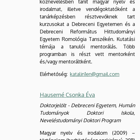
köznevelésben tanít magyar nyelv és
irodalmat, illetve vendégoktatóként a
tanárképzésben résztvevőknek tart
kurzusokat a Debreceni Egyetemen és a
Debreceni Református Hittudományi
Egyetem Romológia Tanszékén. Kutatási
témája a tanulói mentorálás. Több
programban is részt vett mentorként
és/vagy mentoráltként.
Elérhetőség:
katalin1en@gmail.com
Hauserné Csonka Éva
Doktorjelölt - Debreceni Egyetem, Humán
Tudományok Doktori Iskola,
Neveléstudományi Doktori Program
Magyar nyelv és irodalom (2009) –