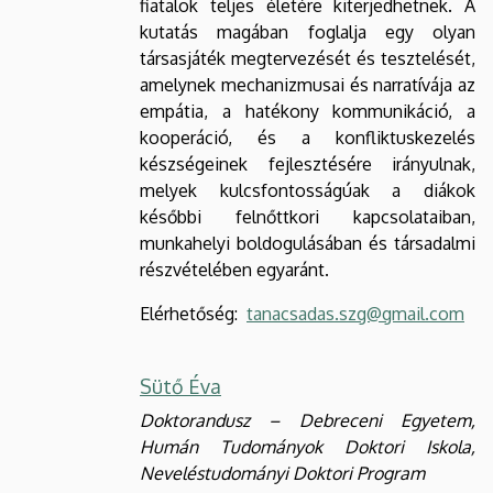
fiatalok teljes életére kiterjedhetnek. A
kutatás magában foglalja egy olyan
társasjáték megtervezését és tesztelését,
amelynek mechanizmusai és narratívája az
empátia, a hatékony kommunikáció, a
kooperáció, és a konfliktuskezelés
készségeinek fejlesztésére irányulnak,
melyek kulcsfontosságúak a diákok
későbbi felnőttkori kapcsolataiban,
munkahelyi boldogulásában és társadalmi
részvételében egyaránt.
Elérhetőség:
tanacsadas.szg@gmail.com
Sütő Éva
Doktorandusz – Debreceni Egyetem,
Humán Tudományok Doktori Iskola,
Neveléstudományi Doktori Program