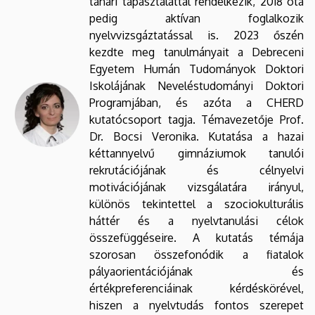
tanári tapasztalattal rendelkezik, 2018 óta
pedig aktívan foglalkozik
nyelvvizsgáztatással is. 2023 őszén
kezdte meg tanulmányait a Debreceni
Egyetem Humán Tudományok Doktori
Iskolájának Neveléstudományi Doktori
Programjában, és azóta a CHERD
kutatócsoport tagja. Témavezetője Prof.
Dr. Bocsi Veronika. Kutatása a hazai
kéttannyelvű gimnáziumok tanulói
rekrutációjának és célnyelvi
motivációjának vizsgálatára irányul,
különös tekintettel a szociokulturális
háttér és a nyelvtanulási célok
összefüggéseire. A kutatás témája
szorosan összefonódik a fiatalok
pályaorientációjának és
értékpreferenciáinak kérdéskörével,
hiszen a nyelvtudás fontos szerepet