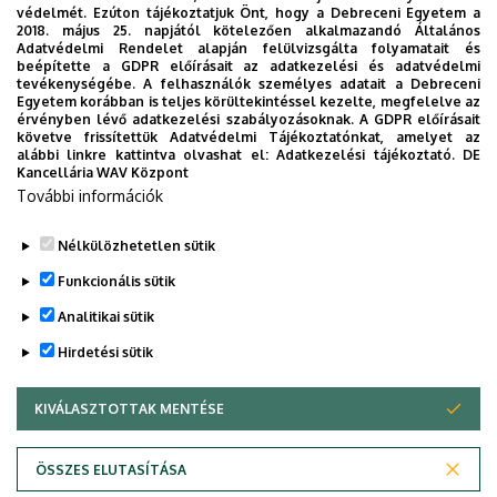
összefüggéseket tár fel az oktatási
védelmét. Ezúton tájékoztatjuk Önt, hogy a Debreceni Egyetem a
2018. május 25. napjától kötelezően alkalmazandó Általános
gyakorlatok és rendszerek között. Kutatói
Adatvédelmi Rendelet alapján felülvizsgálta folyamatait és
tevékenysége szorosan illeszkedik a
beépítette a GDPR előírásait az adatkezelési és adatvédelmi
tevékenységébe. A felhasználók személyes adatait a Debreceni
pedagógusképzés területéhez,
Egyetem korábban is teljes körültekintéssel kezelte, megfelelve az
hozzájárulva annak szakmai
érvényben lévő adatkezelési szabályozásoknak. A GDPR előírásait
követve frissítettük Adatvédelmi Tájékoztatónkat, amelyet az
megalapozásához és fejlesztéséhez.
alábbi linkre kattintva olvashat el:
Adatkezelési tájékoztató.
DE
Kancellária WAV Központ
Elérhetőség:
katazoller@gmail.com
További információk
Tudóstér
Nélkülözhetetlen sütik
Legutóbbi frissítés:
2026. 06. 30. 20:33
Funkcionális sütik
Analitikai sütik
Hirdetési sütik
KIVÁLASZTOTTAK MENTÉSE
WITHDRAW CONSENT
Adatvédelem
Adatvédelem
ÖSSZES ELUTASÍTÁSA