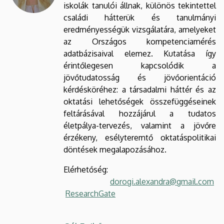
iskolák tanulói állnak, különös tekintettel
családi hátterük és tanulmányi
eredményességük vizsgálatára, amelyeket
az Országos kompetenciamérés
adatbázisaival elemez. Kutatása így
érintőlegesen kapcsolódik a
jövőtudatosság és jövőorientáció
kérdésköréhez: a társadalmi háttér és az
oktatási lehetőségek összefüggéseinek
feltárásával hozzájárul a tudatos
életpálya-tervezés, valamint a jövőre
érzékeny, esélyteremtő oktatáspolitikai
döntések megalapozásához.
Elérhetőség:
dorogi.alexandra@gmail.com
ResearchGate