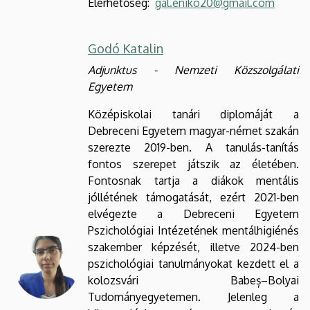
Elérhetőség:
gal.eniko20@gmail.com
Godó Katalin
Adjunktus -
Nemzeti Közszolgálati
Egyetem
Középiskolai tanári diplomáját a
Debreceni Egyetem magyar-német szakán
szerezte 2019-ben. A tanulás-tanítás
fontos szerepet játszik az életében.
Fontosnak tartja a diákok mentális
jóllétének támogatását, ezért 2021-ben
elvégezte a Debreceni Egyetem
Pszichológiai Intézetének mentálhigiénés
szakember képzését, illetve 2024-ben
pszichológiai tanulmányokat kezdett el a
kolozsvári Babeș–Bolyai
Tudományegyetemen. Jelenleg a