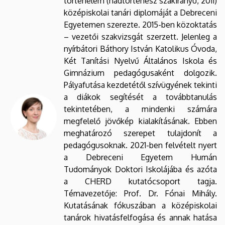
történelem (hadtörténész szakirányú, 2011)
középiskolai tanári diplomáját a Debreceni
Egyetemen szerezte. 2015-ben közoktatás
– vezetői szakvizsgát szerzett. Jelenleg a
nyírbátori Báthory István Katolikus Óvoda,
Két Tanítási Nyelvű Általános Iskola és
Gimnázium pedagógusaként dolgozik.
Pályafutása kezdetétől szívügyének tekinti
a diákok segítését a továbbtanulás
tekintetében, a mindenki számára
megfelelő jövőkép kialakításának. Ebben
meghatározó szerepet tulajdonít a
pedagógusoknak. 2021-ben felvételt nyert
a Debreceni Egyetem Humán
Tudományok Doktori Iskolájába és azóta
a CHERD kutatócsoport tagja.
Témavezetője: Prof. Dr. Fónai Mihály.
Kutatásának fókuszában a középiskolai
tanárok hivatásfelfogása és annak hatása