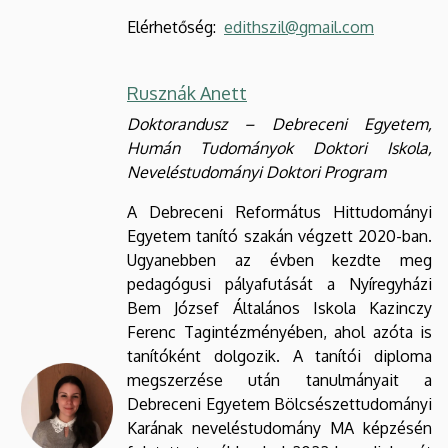
Elérhetőség:
edithszil@gmail.com
Rusznák Anett
Doktorandusz – Debreceni Egyetem,
Humán Tudományok Doktori Iskola,
Neveléstudományi Doktori Program
A Debreceni Református Hittudományi
Egyetem tanító szakán végzett 2020-ban.
Ugyanebben az évben kezdte meg
pedagógusi pályafutását a Nyíregyházi
Bem József Általános Iskola Kazinczy
Ferenc Tagintézményében, ahol azóta is
tanítóként dolgozik. A tanítói diploma
megszerzése után tanulmányait a
Debreceni Egyetem Bölcsészettudományi
Karának neveléstudomány MA képzésén