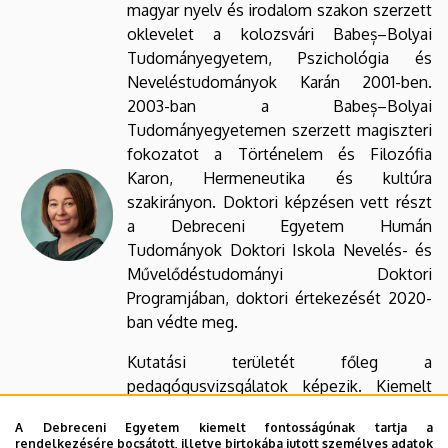
magyar nyelv és irodalom szakon szerzett
oklevelet a kolozsvári Babeș–Bolyai
Tudományegyetem, Pszichológia és
Neveléstudományok Karán 2001-ben.
2003-ban a Babeș–Bolyai
Tudományegyetemen szerzett magiszteri
fokozatot a Történelem és Filozófia
Karon, Hermeneutika és kultúra
szakirányon. Doktori képzésen vett részt
a Debreceni Egyetem Humán
Tudományok Doktori Iskola Nevelés- és
Művelődéstudományi Doktori
Programjában, doktori értekezését 2020-
ban védte meg.
Kutatási területét főleg a
pedagógusvizsgálatok képezik. Kiemelt
figyelmet fordít az összehasonlító
A Debreceni Egyetem kiemelt fontosságúnak tartja a
elemzésekre, amelyek révén mélyebb
rendelkezésére bocsátott, illetve birtokába jutott személyes adatok