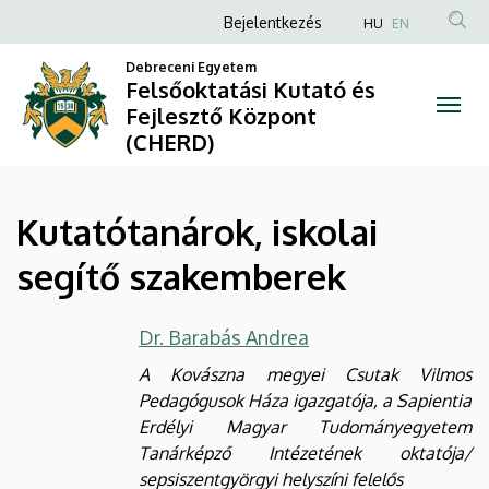
Kutatótanárok,
Ugrás
Anonim
Bejelentkezés
HU
EN
a
Felhasználói
iskolai
tartalomra
Debreceni Egyetem
fiók
Felsőoktatási Kutató és
segítő
Fejlesztő Központ
menüje
(CHERD)
szakemberek
|
Kutatótanárok, iskolai
Felsőoktatási
segítő szakemberek
Kutató
és
Dr. Barabás Andrea
Fejlesztő
A Kovászna megyei Csutak Vilmos
Pedagógusok Háza igazgatója, a Sapientia
Központ
Erdélyi Magyar Tudományegyetem
Tanárképző Intézetének oktatója/
(CHERD)
sepsiszentgyörgyi helyszíni felelős