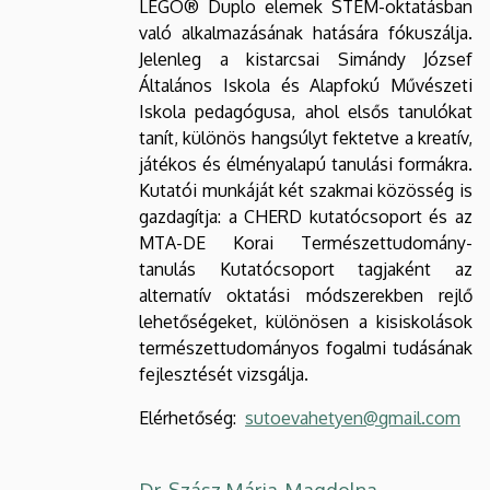
LEGO® Duplo elemek STEM-oktatásban
való alkalmazásának hatására fókuszálja.
Jelenleg a kistarcsai Simándy József
Általános Iskola és Alapfokú Művészeti
Iskola pedagógusa, ahol elsős tanulókat
tanít, különös hangsúlyt fektetve a kreatív,
játékos és élményalapú tanulási formákra.
Kutatói munkáját két szakmai közösség is
gazdagítja: a CHERD kutatócsoport és az
MTA-DE Korai Természettudomány-
tanulás Kutatócsoport tagjaként az
alternatív oktatási módszerekben rejlő
lehetőségeket, különösen a kisiskolások
természettudományos fogalmi tudásának
fejlesztését vizsgálja.
Elérhetőség:
sutoevahetyen@gmail.com