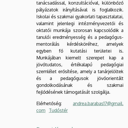
tanácsadással, konzultációval, különbőző
pályázatok irányításával is foglalkozik.
Iskolai és szakmai gyakorlati tapasztalatai,
valamint jelenlegi intézményvezetői és
oktatói munkája szorosan kapcsolódik a
tanulói eredményesség és a pedagógus-
mentorálás kérdésköréhez, amelyek
egyben fő kutatási területei is.
Munkájában kiemelt szerepet kap a
jövőtudatos, értékalapú pedagógiai
szemlélet erősítése, amely a tanárjelöltek
és a pedagógusok jövőorientált
gondolkodásának és szakmai
fejlődésének támogatását szolgálja.
Elérhetőség:
andrea.barabas17@gmail.
com
Tudóstér