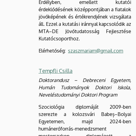
Erdélyben, emellett kutatói
érdeklődésének középpontjában a fiatalok
jövőképének és értékrendjének vizsgálata
áll. Ezzel a kutatási iránnyal kapcsolódik az
MTA–DE Jövőtudatosság Fejlesztése
Kutatócsoporthoz.
Elérhetőség:
szaszmariam@gmail.com
Tempfli Csilla
Doktorandusz – Debreceni Egyetem,
Humán Tudományok Doktori Iskola,
Neveléstudományi Doktori Program
Szociológia diplomáját 2009-ben
szerezte a kolozsvári Babeș–Bolyai
Egyetemen, majd 2024-ben
humánerőforrás-menedzsment