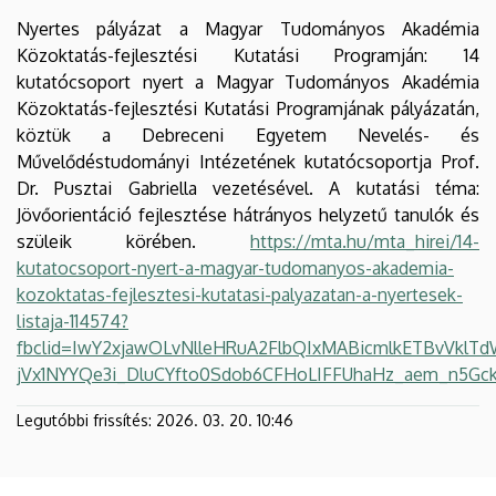
Nyertes pályázat a Magyar Tudományos Akadémia
Közoktatás-fejlesztési Kutatási Programján: 14
kutatócsoport nyert a Magyar Tudományos Akadémia
Közoktatás-fejlesztési Kutatási Programjának pályázatán,
köztük a Debreceni Egyetem Nevelés- és
Művelődéstudományi Intézetének kutatócsoportja Prof.
Dr. Pusztai Gabriella vezetésével. A kutatási téma:
Jövőorientáció fejlesztése hátrányos helyzetű tanulók és
szüleik körében.
https://mta.hu/mta_hirei/14-
kutatocsoport-nyert-a-magyar-tudomanyos-akademia-
kozoktatas-fejlesztesi-kutatasi-palyazatan-a-nyertesek-
listaja-114574?
fbclid=IwY2xjawOLvNlleHRuA2FlbQIxMABicmlkETBvVk
jVx1NYYQe3i_DluCYfto0Sdob6CFHoLIFFUhaHz_aem_n5
Legutóbbi frissítés:
2026. 03. 20. 10:46