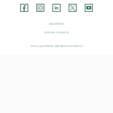
Adatvédelem
Adatvédelem
Technikai információk
Szerzői jog &másolat; @év @szervezet @verzió