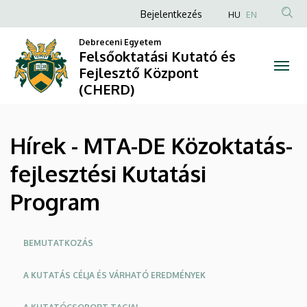
Hírek
Ugrás
Anonim
Bejelentkezés
HU
EN
a
Felhasználói
-
tartalomra
Debreceni Egyetem
fiók
Felsőoktatási Kutató és
MTA-
Fejlesztő Központ
menüje
(CHERD)
DE
Közoktatás-
Hírek - MTA-DE Közoktatás-
fejlesztési
fejlesztési Kutatási
Kutatási
Program
Program
|
Oldalmenü
BEMUTATKOZÁS
Felsőoktatási
A KUTATÁS CÉLJA ÉS VÁRHATÓ EREDMÉNYEK
Kutató