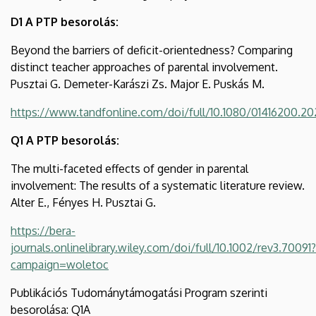
D1 A PTP besorolás:
Beyond the barriers of deficit-orientedness? Comparing
distinct teacher approaches of parental involvement.
Pusztai G. Demeter-Karászi Zs. Major E. Puskás M.
https://www.tandfonline.com/doi/full/10.1080/01416200.20
Q1 A PTP besorolás:
The multi-faceted effects of gender in parental
involvement: The results of a systematic literature review.
Alter E., Fényes H. Pusztai G.
https://bera-
journals.onlinelibrary.wiley.com/doi/full/10.1002/rev3.70091?
campaign=woletoc
Publikációs Tudománytámogatási Program szerinti
besorolása: Q1A