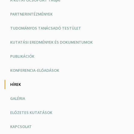
A KUTATÓCSOPORT TAGJAI
és
PARTNERINTÉZMÉNYEK
Fejlesztő
Központ
TUDOMÁNYOS TANÁCSADÓ TESTÜLET
(CHERD)
KUTATÁSI EREDMÉNYEK ÉS DOKUMENTUMOK
PUBLIKÁCIÓK
KONFERENCIA-ELŐADÁSOK
HÍREK
GALÉRIA
ELŐZETES KUTATÁSOK
KAPCSOLAT