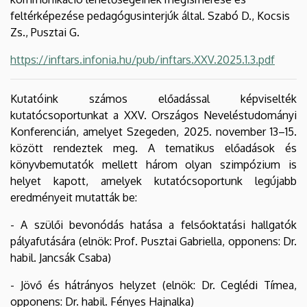
feltérképezése pedagógusinterjúk által. Szabó D., Kocsis
Zs., Pusztai G.
https://inftars.infonia.hu/pub/inftars.XXV.2025.1.3.pdf
Kutatóink számos előadással képviselték
kutatócsoportunkat a XXV. Országos Neveléstudományi
Konferencián, amelyet Szegeden, 2025. november 13–15.
között rendeztek meg. A tematikus előadások és
könyvbemutatók mellett három olyan szimpózium is
helyet kapott, amelyek kutatócsoportunk legújabb
eredményeit mutatták be:
- A szülői bevonódás hatása a felsőoktatási hallgatók
pályafutására (elnök: Prof. Pusztai Gabriella, opponens: Dr.
habil. Jancsák Csaba)
- Jövő és hátrányos helyzet (elnök: Dr. Ceglédi Tímea,
opponens: Dr. habil. Fényes Hajnalka)