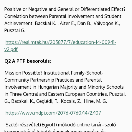
Positive or Negative and General or Differentiated Effect?
Correlation between Parental Involvement and Student
Achievement. Bacskai K. , Alter E., Dan B., Vályogos K.,
Pusztai G.
https://real.mtak.hu/205877/7/education-14-00941-
v2.pdf
Q2 A PTP besorolás:
Mission Possible? Institutional Family-School-
Community Partnership Practices and Parental
Involvement in Hungarian Majority and Minority Schools
in Three Central and Eastern European Countries. Pusztai,
G., Bacskai, K., Ceglédi, T., Kocsis, Z., Hine, M. G.
https://www.mdpi.com/2076-0760/14/2/107
Szülői részvétel:(Együtt) működő online tanár–szülő
kommunikáció lehetőségeinek megismerése és