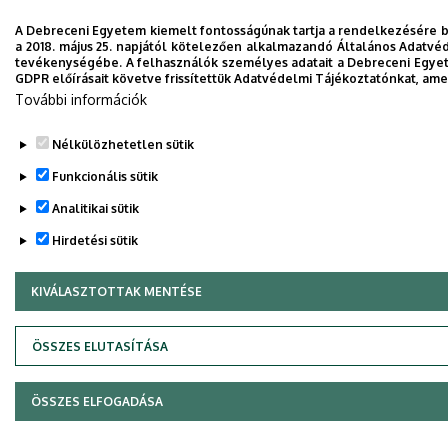
A Debreceni Egyetem kiemelt fontosságúnak tartja a rendelkezésére bo
a 2018. május 25. napjától kötelezően alkalmazandó Általános Adatvéd
tevékenységébe. A felhasználók személyes adatait a Debreceni Egyet
GDPR előírásait követve frissítettük Adatvédelmi Tájékoztatónkat, amel
További információk
Nélkülözhetetlen sütik
Funkcionális sütik
Analitikai sütik
Hirdetési sütik
KIVÁLASZTOTTAK MENTÉSE
WITHDRAW CONSENT
ÖSSZES ELUTASÍTÁSA
ÖSSZES ELFOGADÁSA