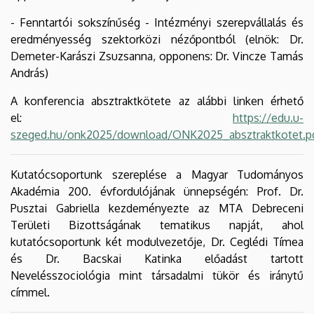
- Fenntartói sokszínűség - Intézményi szerepvállalás és
eredményesség szektorközi nézőpontból (elnök: Dr.
Demeter-Karászi Zsuzsanna, opponens: Dr. Vincze Tamás
András)
A konferencia absztraktkötete az alábbi linken érhető
el:
https://edu.u-
szeged.hu/onk2025/download/ONK2025_absztraktkotet.p
Kutatócsoportunk szereplése a Magyar Tudományos
Akadémia 200. évfordulójának ünnepségén: Prof. Dr.
Pusztai Gabriella kezdeményezte az MTA Debreceni
Területi Bizottságának tematikus napját, ahol
kutatócsoportunk két modulvezetője, Dr. Ceglédi Tímea
és Dr. Bacskai Katinka előadást tartott
Nevelésszociológia mint társadalmi tükör és iránytű
címmel.