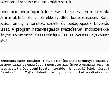
ökonómiai státusz mellett korlátozottak.
orientáció pedagógiai fejlesztése a hazai és nemzetközi okt
dalmi mobilitás és az értékközvetítés kontextusában. Kut
gozása, amely a tanulók, szülők és pedagógusok bevonás
ulását. A program hatásvizsgálata kvázikísérleti módszerekk
ányos fórumokon disszemináljuk, és az oktatási gyakorlatb
tővé.
Dr. Pusztai Gabriella
 rendelkezésére bocsátott, illetve birtokába jutott személyes adatok v
azandó Általános Adatvédelmi Rendelet alapján felülvizsgálta folyamata
yes adatait a Debreceni Egyetem korábban is teljes körültekintéssel 
tás vezetője
tük Adatvédelmi Tájékoztatónkat, amelyet az alábbi linkre kattintva olv
bi frissítés:
2025. 11. 23. 19:06