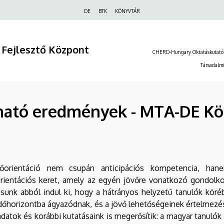
Felső
DE
BTK
KÖNYVTÁR
navigáció
 Fejlesztő Központ
CHERD-Hungary Oktatáskutató
Társadalmi
rható eredmények - MTA-DE Köz
őorientáció nem csupán anticipációs kompetencia, hanem
rientációs keret, amely az egyén jövőre vonatkozó gondolkod
sunk abból indul ki, hogy a hátrányos helyzetű tanulók kör
dőhorizontba ágyazódnak, és a jövő lehetőségeinek értelmezé
datok és korábbi kutatásaink is megerősítik: a magyar tanuló