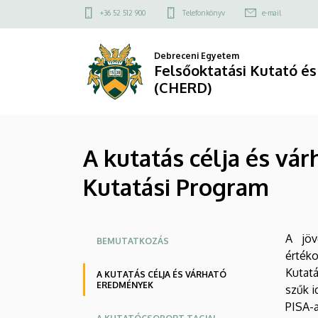
A
Ugrás
Felső
+36 52 512 900
Telefonkönyv
e-mail
a
kapcsolat
kutatás
tartalomra
menü
Debreceni Egyetem
célja
Felsőoktatási Kutató és
(CHERD)
és
várható
A kutatás célja és vá
eredmények
Kutatási Program
-
MTA-
Oldalmenü
A jöv
DE
BEMUTATKOZÁS
értéko
Közoktatás-
Kutatá
A KUTATÁS CÉLJA ÉS VÁRHATÓ
EREDMÉNYEK
szűk i
fejlesztési
PISA-a