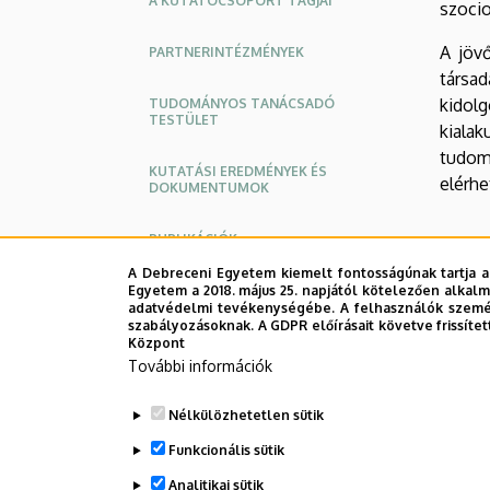
A KUTATÓCSOPORT TAGJAI
szocio
Kutatási
A jövő
PARTNERINTÉZMÉNYEK
Program
társa
|
kidol
TUDOMÁNYOS TANÁCSADÓ
TESTÜLET
kialak
Felsőoktatási
tudom
KUTATÁSI EREDMÉNYEK ÉS
elérhe
DOKUMENTUMOK
Kutató
és
PUBLIKÁCIÓK
Prof. 
A Debreceni Egyetem kiemelt fontosságúnak tartja a
Fejlesztő
KONFERENCIA-ELŐADÁSOK
Egyetem a 2018. május 25. napjától kötelezően alkalm
adatvédelmi tevékenységébe. A felhasználók személ
A kuta
Központ
szabályozásoknak. A GDPR előírásait követve frissítet
HÍREK
Központ
Legutób
További információk
(CHERD)
GALÉRIA
Nélkülözhetetlen sütik
ELŐZETES KUTATÁSOK
Funkcionális sütik
Analitikai sütik