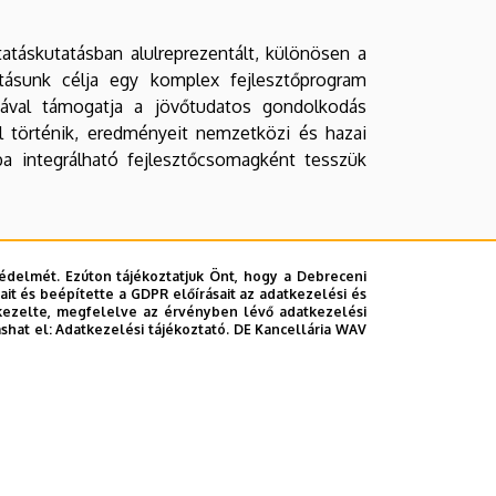
atáskutatásban alulreprezentált, különösen a
atásunk célja egy komplex fejlesztőprogram
ával támogatja a jövőtudatos gondolkodás
el történik, eredményeit nemzetközi és hazai
a integrálható fejlesztőcsomagként tesszük
édelmét. Ezúton tájékoztatjuk Önt, hogy a Debreceni
it és beépítette a GDPR előírásait az adatkezelési és
kezelte, megfelelve az érvényben lévő adatkezelési
ashat el:
Adatkezelési tájékoztató.
DE Kancellária WAV