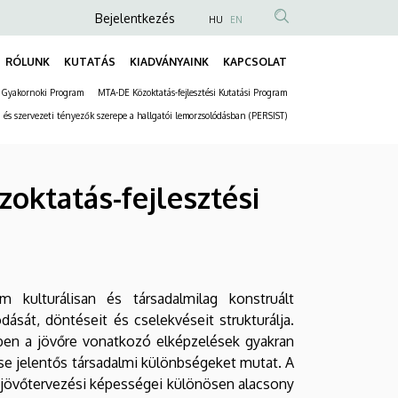
Anonim
Bejelentkezés
HU
EN
Felhasználói
RÓLUNK
KUTATÁS
KIADVÁNYAINK
KAPCSOLAT
fiók
Fő
menüje
 Gyakornoki Program
MTA-DE Közoktatás-fejlesztési Kutatási Program
navigáció
Másodlagos
 és szervezeti tényezők szerepe a hallgatói lemorzsolódásban (PERSIST)
navigáció
oktatás-fejlesztési
 kulturálisan és társadalmilag konstruált
ását, döntéseit és cselekvéseit strukturálja.
ében a jövőre vonatkozó elképzelések gyakran
se jelentős társadalmi különbségeket mutat. A
k jövőtervezési képességei különösen alacsony